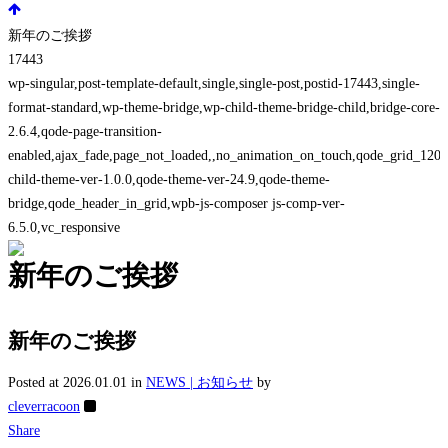
新年のご挨拶
17443
wp-singular,post-template-default,single,single-post,postid-17443,single-
format-standard,wp-theme-bridge,wp-child-theme-bridge-child,bridge-core-
2.6.4,qode-page-transition-
enabled,ajax_fade,page_not_loaded,,no_animation_on_touch,qode_grid_1200
child-theme-ver-1.0.0,qode-theme-ver-24.9,qode-theme-
bridge,qode_header_in_grid,wpb-js-composer js-comp-ver-
6.5.0,vc_responsive
新年のご挨拶
新年のご挨拶
Posted at 2026.01.01
in
NEWS | お知らせ
by
cleverracoon
Share