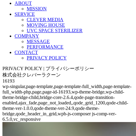
ABOUT
MISSION
SERVICE
CLEVER MEDIA
MOVING HOUSE
UVC SPACE STERILIZER
COMPANY
MESSAGE
PERFORMANCE
CONTACT
PRIVACY POLICY
PRIVACY POLICY | プライバシーポリシー
株式会社クレバーラクーン
16193
wp-singular,page-template,page-template-full_width,page-template-
full_width-php,page,page-id-16193,wp-theme-bridge,wp-child-
theme-bridge-child,bridge-core-2.6.4,qode-page-transition-
enabled,ajax_fade,page_not_loaded,,qode_grid_1200,qode-child-
theme-ver-1.0.0,qode-theme-ver-24.9,qode-theme-
bridge,qode_header_in_grid,wpb-js-composer js-comp-ver-
6.5.0,vc_responsive